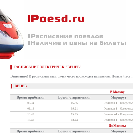
РАСПИСАНИЕ ЭЛЕКТРИЧЕК "ВЕНЕВ"
Внимание!
В расписании электричек часто происходят изменения. Пользуйтесь 
ВЕНЕВ
В Москву
Время прибытия
Время отправления
Маршрут
06.34
06.36
Узловая-1 - Ожерелье
09.19
09.21
Узловая-1 - Ожерелье
15.43
15.45
Узловая-1 - Ожерелье
18.42
18.44
Узловая-1 - Ожерелье
Из Москвы
Время прибытия
Время отправления
Маршрут