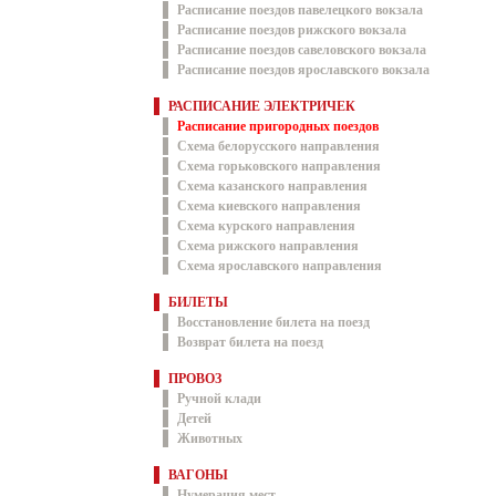
Расписание поездов павелецкого вокзала
Расписание поездов рижского вокзала
Расписание поездов савеловского вокзала
Расписание поездов ярославского вокзала
РАСПИСАНИЕ ЭЛЕКТРИЧЕК
Расписание пригородных поездов
Схема белорусского направления
Схема горьковского направления
Схема казанского направления
Схема киевского направления
Схема курского направления
Схема рижского направления
Схема ярославского направления
БИЛЕТЫ
Восстановление билета на поезд
Возврат билета на поезд
ПРОВОЗ
Ручной клади
Детей
Животных
ВАГОНЫ
Нумерация мест