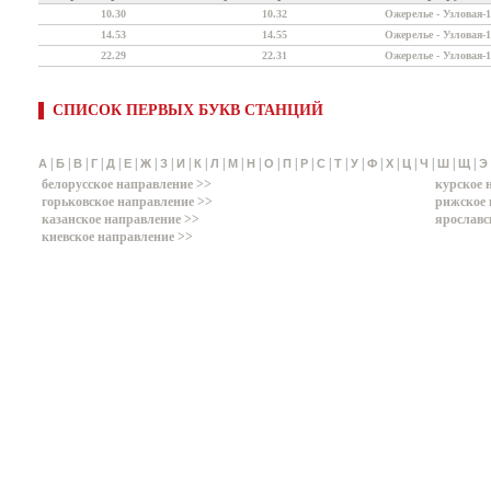
10.30
10.32
Ожерелье - Узловая-1
14.53
14.55
Ожерелье - Узловая-1
22.29
22.31
Ожерелье - Узловая-1
СПИСОК ПЕРВЫХ БУКВ СТАНЦИЙ
|
|
|
|
|
|
|
|
|
|
|
|
|
|
|
|
|
|
|
|
|
|
|
|
|
А
Б
В
Г
Д
Е
Ж
З
И
К
Л
М
Н
О
П
Р
С
Т
У
Ф
Х
Ц
Ч
Ш
Щ
Э
белорусское направление >>
курское 
горьковское направление >>
рижское 
казанское направление >>
ярославс
киевское направление >>