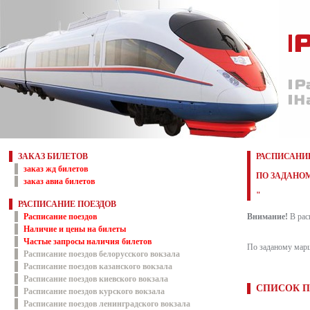
ЗАКАЗ БИЛЕТОВ
РАСПИСАНИЕ
заказ жд билетов
ПО ЗАДАНОМ
заказ авиа билетов
"
РАСПИСАНИЕ ПОЕЗДОВ
Расписание поездов
Внимание!
В рас
Наличие и цены на билеты
Частые запросы наличия билетов
По заданому марш
Расписание поездов белорусского вокзала
Расписание поездов казанского вокзала
Расписание поездов киевского вокзала
СПИСОК П
Расписание поездов курского вокзала
Расписание поездов ленинградского вокзала