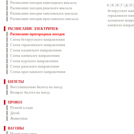
Расписание поездов павелецкого вокзала
|
|
|
|
|
А
Б
В
Г
Д
Е
Расписание поездов рижского вокзала
белорусское на
Расписание поездов савеловского вокзала
горьковское на
Расписание поездов ярославского вокзала
казанское напр
киевское напра
РАСПИСАНИЕ ЭЛЕКТРИЧЕК
Расписание пригородных поездов
Схема белорусского направления
Схема горьковского направления
Схема казанского направления
Схема киевского направления
Схема курского направления
Схема рижского направления
Схема ярославского направления
БИЛЕТЫ
Восстановление билета на поезд
Возврат билета на поезд
ПРОВОЗ
Ручной клади
Детей
Животных
ВАГОНЫ
Нумерация мест