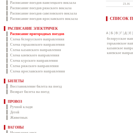
Расписание поездов павелецкого вокзала
23.16
Расписание поездов рижского вокзала
Расписание поездов савеловского вокзала
СПИСОК П
Расписание поездов ярославского вокзала
РАСПИСАНИЕ ЭЛЕКТРИЧЕК
|
|
|
|
|
А
Б
В
Г
Д
Е
Расписание пригородных поездов
белорусское на
Схема белорусского направления
горьковское на
Схема горьковского направления
казанское напр
Схема казанского направления
киевское напра
Схема киевского направления
Схема курского направления
Схема рижского направления
Схема ярославского направления
БИЛЕТЫ
Восстановление билета на поезд
Возврат билета на поезд
ПРОВОЗ
Ручной клади
Детей
Животных
ВАГОНЫ
Нумерация мест