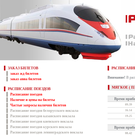
ЗАКАЗ БИЛЕТОВ
РАСПИСАНИЕ
заказ жд билетов
Внимание!
В рас
заказ авиа билетов
МЯГКОЕ ( ПЛ
РАСПИСАНИЕ ПОЕЗДОВ
Расписание поездов
Время приб
Наличие и цены на билеты
09.39
Частые запросы наличия билетов
Расписание поездов белорусского вокзала
16.14
Расписание поездов казанского вокзала
19.25
Расписание поездов киевского вокзала
Расписание поездов курского вокзала
Время приб
Расписание поездов ленинградского вокзала
08.42