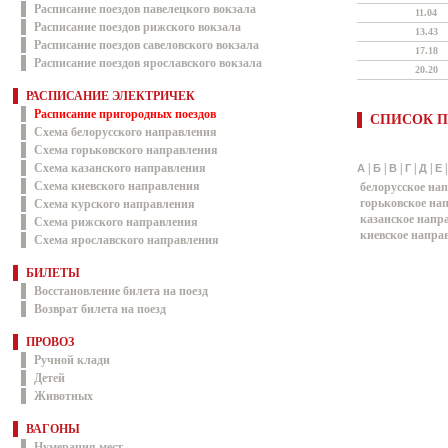
Расписание поездов павелецкого вокзала
11.04
Расписание поездов рижского вокзала
13.43
Расписание поездов савеловского вокзала
17.18
Расписание поездов ярославского вокзала
20.20
РАСПИСАНИЕ ЭЛЕКТРИЧЕК
Расписание пригородных поездов
СПИСОК П
Схема белорусского направления
Схема горьковского направления
Схема казанского направления
|
|
|
|
|
А
Б
В
Г
Д
Е
Схема киевского направления
белорусское на
горьковское на
Схема курского направления
казанское напр
Схема рижского направления
киевское напра
Схема ярославского направления
БИЛЕТЫ
Восстановление билета на поезд
Возврат билета на поезд
ПРОВОЗ
Ручной клади
Детей
Животных
ВАГОНЫ
Нумерация мест