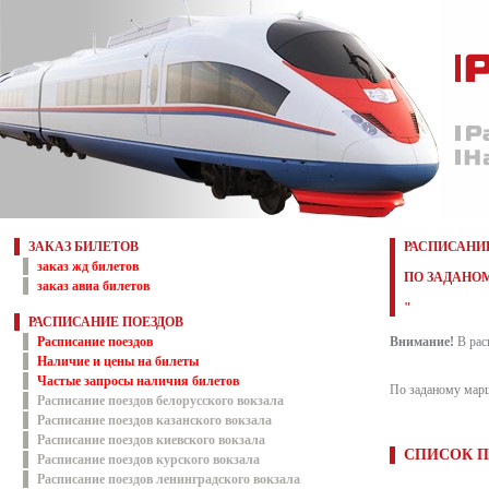
ЗАКАЗ БИЛЕТОВ
РАСПИСАНИЕ
заказ жд билетов
ПО ЗАДАНОМ
заказ авиа билетов
"
РАСПИСАНИЕ ПОЕЗДОВ
Расписание поездов
Внимание!
В рас
Наличие и цены на билеты
Частые запросы наличия билетов
По заданому марш
Расписание поездов белорусского вокзала
Расписание поездов казанского вокзала
Расписание поездов киевского вокзала
СПИСОК П
Расписание поездов курского вокзала
Расписание поездов ленинградского вокзала