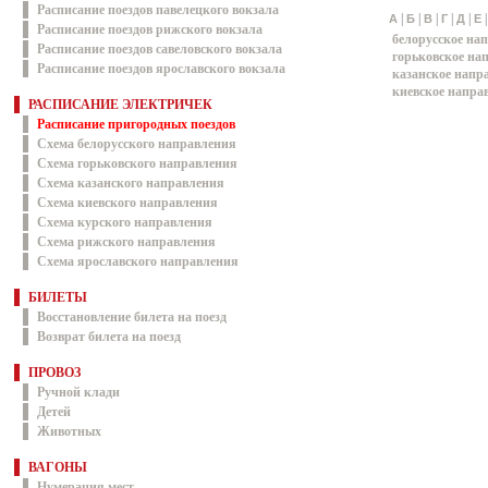
Расписание поездов павелецкого вокзала
|
|
|
|
|
А
Б
В
Г
Д
Е
Расписание поездов рижского вокзала
белорусское на
Расписание поездов савеловского вокзала
горьковское на
Расписание поездов ярославского вокзала
казанское напр
киевское напра
РАСПИСАНИЕ ЭЛЕКТРИЧЕК
Расписание пригородных поездов
Схема белорусского направления
Схема горьковского направления
Схема казанского направления
Схема киевского направления
Схема курского направления
Схема рижского направления
Схема ярославского направления
БИЛЕТЫ
Восстановление билета на поезд
Возврат билета на поезд
ПРОВОЗ
Ручной клади
Детей
Животных
ВАГОНЫ
Нумерация мест