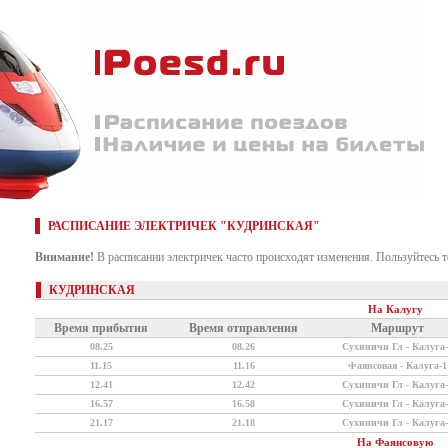
РАСПИСАНИЕ ЭЛЕКТРИЧЕК "КУДРИНСКАЯ"
Внимание!
В расписании электричек часто происходят изменения. Пользуйтесь 
КУДРИНСКАЯ
На Калугу
Время прибытия
Время отправления
Маршрут
08.25
08.26
Сухиничи Гл - Калуга-
11.15
11.16
Фаянсовая - Калуга-1
12.41
12.42
Сухиничи Гл - Калуга-
16.57
16.58
Сухиничи Гл - Калуга-
21.17
21.18
Сухиничи Гл - Калуга-
На Фаянсовую