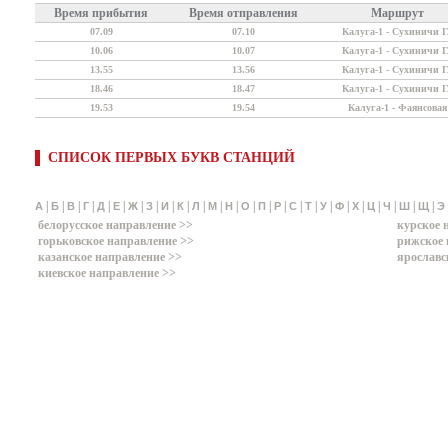
Время прибытия
Время отправления
Маршрут
07.09
07.10
Калуга-1 - Сухиничи Г
10.06
10.07
Калуга-1 - Сухиничи Г
13.55
13.56
Калуга-1 - Сухиничи Г
18.46
18.47
Калуга-1 - Сухиничи Г
19.53
19.54
Калуга-1 - Фаянсовая
СПИСОК ПЕРВЫХ БУКВ СТАНЦИЙ
|
|
|
|
|
|
|
|
|
|
|
|
|
|
|
|
|
|
|
|
|
|
|
|
|
А
Б
В
Г
Д
Е
Ж
З
И
К
Л
М
Н
О
П
Р
С
Т
У
Ф
Х
Ц
Ч
Ш
Щ
Э
белорусское направление >>
курское 
горьковское направление >>
рижское 
казанское направление >>
ярославс
киевское направление >>