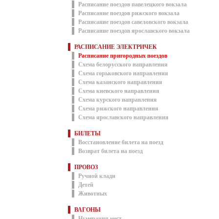
Расписание поездов павелецкого вокзала
Расписание поездов рижского вокзала
Расписание поездов савеловского вокзала
Расписание поездов ярославского вокзала
РАСПИСАНИЕ ЭЛЕКТРИЧЕК
Расписание пригородных поездов
Схема белорусского направления
Схема горьковского направления
Схема казанского направления
Схема киевского направления
Схема курского направления
Схема рижского направления
Схема ярославского направления
БИЛЕТЫ
Восстановление билета на поезд
Возврат билета на поезд
ПРОВОЗ
Ручной клади
Детей
Животных
ВАГОНЫ
Нумерация мест