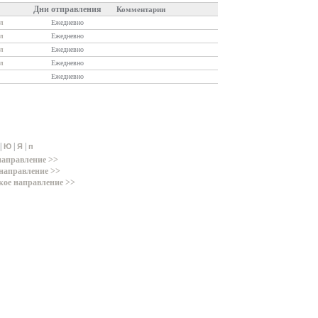
Дни отправления
Комментарии
л
Ежедневно
л
Ежедневно
л
Ежедневно
л
Ежедневно
Ежедневно
|
|
|
Ю
Я
п
направление >>
направление >>
кое направление >>