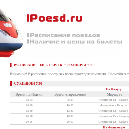
РАСПИСАНИЕ ЭЛЕКТРИЧЕК "СУХИНИЧИ УЗЛ"
Внимание!
В расписании электричек часто происходят изменения. Пользуйтесь 
СУХИНИЧИ УЗЛ
На Калугу
Время прибытия
Время отправления
Маршрут
08.04
08.05
Сухиничи Гл - Калуга-
10.56
10.57
Фаянсовая - Калуга-1
12.20
12.21
Сухиничи Гл - Калуга-
16.36
16.37
Сухиничи Гл - Калуга-
20.56
20.57
Сухиничи Гл - Калуга-
На Фаянсовую