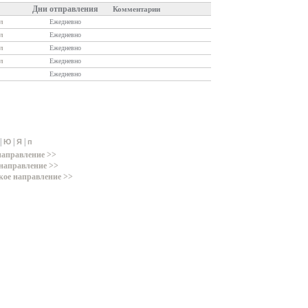
Дни отправления
Комментарии
л
Ежедневно
л
Ежедневно
л
Ежедневно
л
Ежедневно
Ежедневно
|
|
|
Ю
Я
п
направление >>
направление >>
кое направление >>