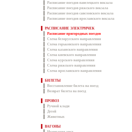
Расписание поездов павелецкого вокзала
Расписание поездов рижского вокзала
Расписание поездов савеловского вокзала
Расписание поездов ярославского вокзала
РАСПИСАНИЕ ЭЛЕКТРИЧЕК
Расписание пригородных поездов
Схема белорусского направления
Схема горьковского направления
Схема казанского направления
Схема киевского направления
Схема курского направления
Схема рижского направления
Схема ярославского направления
БИЛЕТЫ
Восстановление билета на поезд
Возврат билета на поезд
ПРОВОЗ
Ручной клади
Детей
Животных
ВАГОНЫ
Нумерация мест