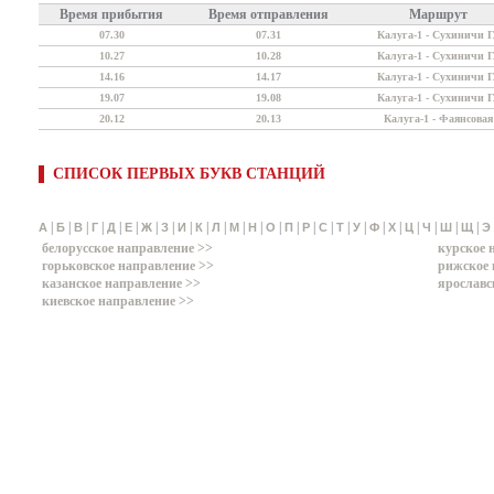
Время прибытия
Время отправления
Маршрут
07.30
07.31
Калуга-1 - Сухиничи Г
10.27
10.28
Калуга-1 - Сухиничи Г
14.16
14.17
Калуга-1 - Сухиничи Г
19.07
19.08
Калуга-1 - Сухиничи Г
20.12
20.13
Калуга-1 - Фаянсовая
СПИСОК ПЕРВЫХ БУКВ СТАНЦИЙ
|
|
|
|
|
|
|
|
|
|
|
|
|
|
|
|
|
|
|
|
|
|
|
|
|
А
Б
В
Г
Д
Е
Ж
З
И
К
Л
М
Н
О
П
Р
С
Т
У
Ф
Х
Ц
Ч
Ш
Щ
Э
белорусское направление >>
курское 
горьковское направление >>
рижское 
казанское направление >>
ярославс
киевское направление >>