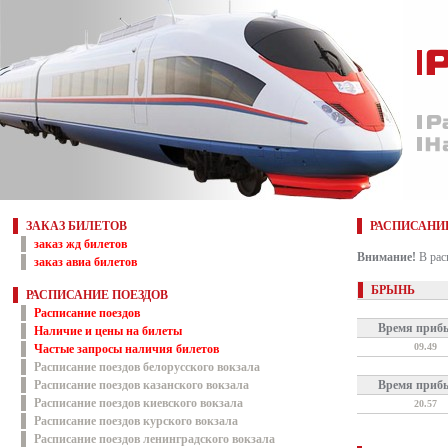
ЗАКАЗ БИЛЕТОВ
РАСПИСАНИ
заказ жд билетов
Внимание!
В рас
заказ авиа билетов
БРЫНЬ
РАСПИСАНИЕ ПОЕЗДОВ
Расписание поездов
Время приб
Наличие и цены на билеты
09.49
Частые запросы наличия билетов
Расписание поездов белорусского вокзала
Расписание поездов казанского вокзала
Время приб
Расписание поездов киевского вокзала
20.57
Расписание поездов курского вокзала
Расписание поездов ленинградского вокзала