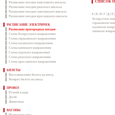
СПИСОК П
Расписание поездов павелецкого вокзала
Расписание поездов рижского вокзала
Расписание поездов савеловского вокзала
|
|
|
|
|
А
Б
В
Г
Д
Е
Расписание поездов ярославского вокзала
белорусское на
горьковское на
РАСПИСАНИЕ ЭЛЕКТРИЧЕК
казанское напр
Расписание пригородных поездов
киевское напра
Схема белорусского направления
Схема горьковского направления
Схема казанского направления
Схема киевского направления
Схема курского направления
Схема рижского направления
Схема ярославского направления
БИЛЕТЫ
Восстановление билета на поезд
Возврат билета на поезд
ПРОВОЗ
Ручной клади
Детей
Животных
ВАГОНЫ
Нумерация мест