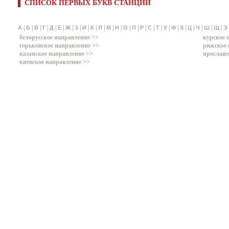
СПИСОК ПЕРВЫХ БУКВ СТАНЦИЙ
|
|
|
|
|
|
|
|
|
|
|
|
|
|
|
|
|
|
|
|
|
|
|
|
|
А
Б
В
Г
Д
Е
Ж
З
И
К
Л
М
Н
О
П
Р
С
Т
У
Ф
Х
Ц
Ч
Ш
Щ
Э
белорусское направление >>
курское 
горьковское направление >>
рижское 
казанское направление >>
ярославс
киевское направление >>