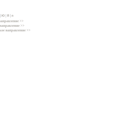
|
|
|
Ю
Я
п
направление >>
направление >>
кое направление >>