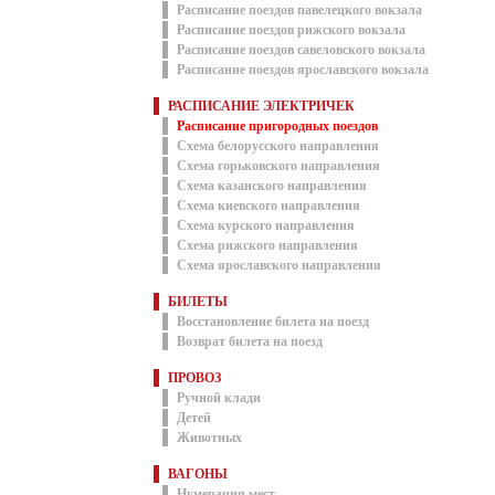
Расписание поездов павелецкого вокзала
Расписание поездов рижского вокзала
Расписание поездов савеловского вокзала
Расписание поездов ярославского вокзала
РАСПИСАНИЕ ЭЛЕКТРИЧЕК
Расписание пригородных поездов
Схема белорусского направления
Схема горьковского направления
Схема казанского направления
Схема киевского направления
Схема курского направления
Схема рижского направления
Схема ярославского направления
БИЛЕТЫ
Восстановление билета на поезд
Возврат билета на поезд
ПРОВОЗ
Ручной клади
Детей
Животных
ВАГОНЫ
Нумерация мест