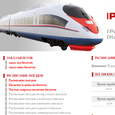
ЗАКАЗ БИЛЕТОВ
РАСПИСАНИЕ
заказ жд билетов
Внимание!
В рас
заказ авиа билетов
ПЛ. 109 КМ (
РАСПИСАНИЕ ПОЕЗДОВ
Расписание поездов
Время приб
Наличие и цены на билеты
08.43
Частые запросы наличия билетов
Расписание поездов белорусского вокзала
Расписание поездов казанского вокзала
Время приб
Расписание поездов киевского вокзала
22.09
Расписание поездов курского вокзала
Расписание поездов ленинградского вокзала