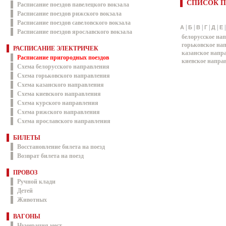
СПИСОК П
Расписание поездов павелецкого вокзала
Расписание поездов рижского вокзала
Расписание поездов савеловского вокзала
|
|
|
|
|
А
Б
В
Г
Д
Е
Расписание поездов ярославского вокзала
белорусское на
горьковское на
РАСПИСАНИЕ ЭЛЕКТРИЧЕК
казанское напр
Расписание пригородных поездов
киевское напра
Схема белорусского направления
Схема горьковского направления
Схема казанского направления
Схема киевского направления
Схема курского направления
Схема рижского направления
Схема ярославского направления
БИЛЕТЫ
Восстановление билета на поезд
Возврат билета на поезд
ПРОВОЗ
Ручной клади
Детей
Животных
ВАГОНЫ
Нумерация мест