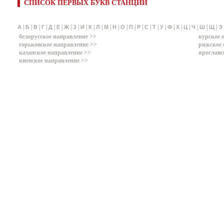
СПИСОК ПЕРВЫХ БУКВ СТАНЦИЙ
|
|
|
|
|
|
|
|
|
|
|
|
|
|
|
|
|
|
|
|
|
|
|
|
|
А
Б
В
Г
Д
Е
Ж
З
И
К
Л
М
Н
О
П
Р
С
Т
У
Ф
Х
Ц
Ч
Ш
Щ
Э
белорусское направление >>
курское 
горьковское направление >>
рижское 
казанское направление >>
ярославс
киевское направление >>