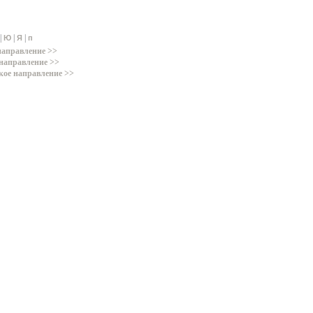
|
|
|
Ю
Я
п
направление >>
направление >>
кое направление >>