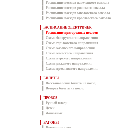
Расписание поездов павелецкого вокзала
Расписание поездов рижского вокзала
Расписание поездов савеловского вокзала
Расписание поездов ярославского вокзала
РАСПИСАНИЕ ЭЛЕКТРИЧЕК
Расписание пригородных поездов
Схема белорусского направления
Схема горьковского направления
Схема казанского направления
Схема киевского направления
Схема курского направления
Схема рижского направления
Схема ярославского направления
БИЛЕТЫ
Восстановление билета на поезд
Возврат билета на поезд
ПРОВОЗ
Ручной клади
Детей
Животных
ВАГОНЫ
Нумерация мест