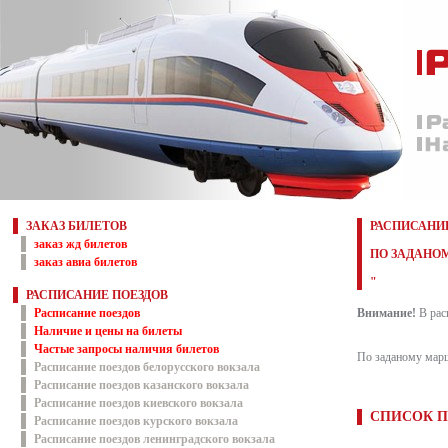
ЗАКАЗ БИЛЕТОВ
РАСПИСАНИЕ
заказ жд билетов
ПО ЗАДАНОМ
заказ авиа билетов
"
РАСПИСАНИЕ ПОЕЗДОВ
Расписание поездов
Внимание!
В рас
Наличие и цены на билеты
Частые запросы наличия билетов
По заданому марш
Расписание поездов белорусского вокзала
Расписание поездов казанского вокзала
Расписание поездов киевского вокзала
СПИСОК П
Расписание поездов курского вокзала
Расписание поездов ленинградского вокзала