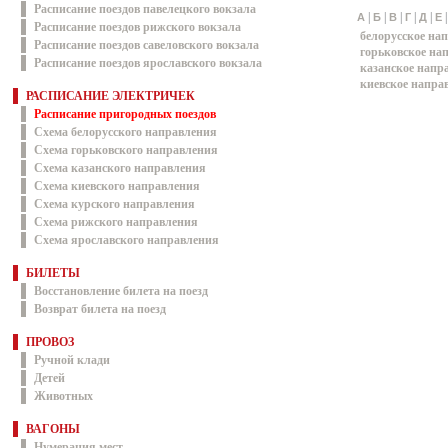
Расписание поездов павелецкого вокзала
|
|
|
|
|
А
Б
В
Г
Д
Е
Расписание поездов рижского вокзала
белорусское на
Расписание поездов савеловского вокзала
горьковское на
Расписание поездов ярославского вокзала
казанское напр
киевское напра
РАСПИСАНИЕ ЭЛЕКТРИЧЕК
Расписание пригородных поездов
Схема белорусского направления
Схема горьковского направления
Схема казанского направления
Схема киевского направления
Схема курского направления
Схема рижского направления
Схема ярославского направления
БИЛЕТЫ
Восстановление билета на поезд
Возврат билета на поезд
ПРОВОЗ
Ручной клади
Детей
Животных
ВАГОНЫ
Нумерация мест