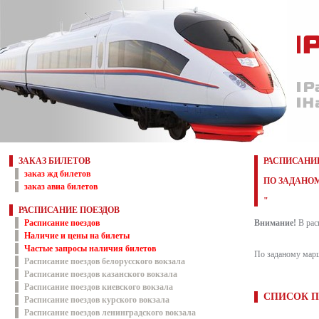
ЗАКАЗ БИЛЕТОВ
РАСПИСАНИЕ
заказ жд билетов
ПО ЗАДАНОМ
заказ авиа билетов
"
РАСПИСАНИЕ ПОЕЗДОВ
Расписание поездов
Внимание!
В рас
Наличие и цены на билеты
Частые запросы наличия билетов
По заданому марш
Расписание поездов белорусского вокзала
Расписание поездов казанского вокзала
Расписание поездов киевского вокзала
СПИСОК П
Расписание поездов курского вокзала
Расписание поездов ленинградского вокзала