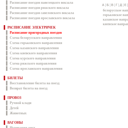
Расписание поездов павелецкого вокзала
|
|
|
|
|
А
Б
В
Г
Д
Е
Расписание поездов рижского вокзала
белорусское на
Расписание поездов савеловского вокзала
горьковское на
Расписание поездов ярославского вокзала
казанское напр
киевское напра
РАСПИСАНИЕ ЭЛЕКТРИЧЕК
Расписание пригородных поездов
Схема белорусского направления
Схема горьковского направления
Схема казанского направления
Схема киевского направления
Схема курского направления
Схема рижского направления
Схема ярославского направления
БИЛЕТЫ
Восстановление билета на поезд
Возврат билета на поезд
ПРОВОЗ
Ручной клади
Детей
Животных
ВАГОНЫ
Нумерация мест