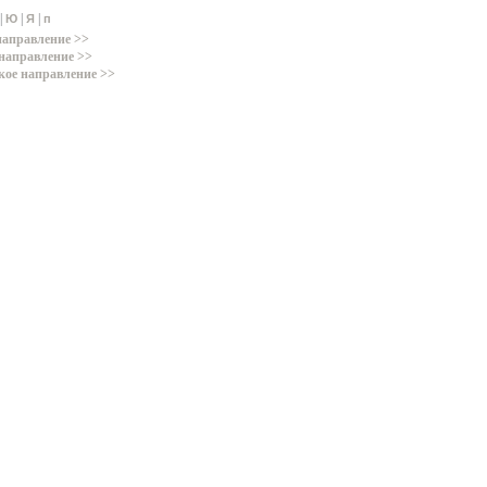
|
|
|
Ю
Я
п
направление >>
направление >>
кое направление >>