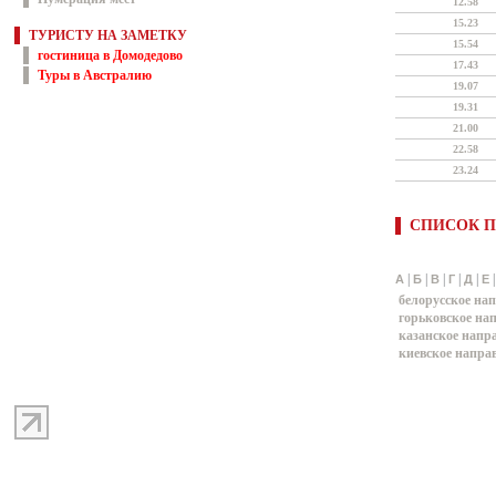
12.58
15.23
ТУРИСТУ НА ЗАМЕТКУ
15.54
гостиница в Домодедово
17.43
Туры в Австралию
19.07
19.31
21.00
22.58
23.24
СПИСОК П
|
|
|
|
|
А
Б
В
Г
Д
Е
белорусское на
горьковское на
казанское напр
киевское напра