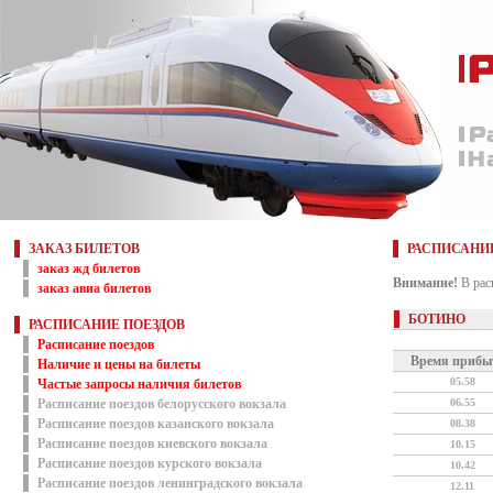
ЗАКАЗ БИЛЕТОВ
РАСПИСАНИ
заказ жд билетов
Внимание!
В рас
заказ авиа билетов
БОТИНО
РАСПИСАНИЕ ПОЕЗДОВ
Расписание поездов
Время прибы
Наличие и цены на билеты
05.58
Частые запросы наличия билетов
Расписание поездов белорусского вокзала
06.55
Расписание поездов казанского вокзала
08.38
Расписание поездов киевского вокзала
10.15
Расписание поездов курского вокзала
10.42
Расписание поездов ленинградского вокзала
12.11