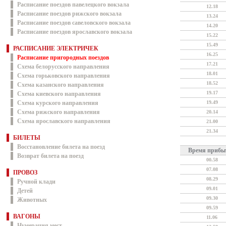
Расписание поездов павелецкого вокзала
12.18
Расписание поездов рижского вокзала
13.24
Расписание поездов савеловского вокзала
14.20
Расписание поездов ярославского вокзала
15.22
15.49
РАСПИСАНИЕ ЭЛЕКТРИЧЕК
16.25
Расписание пригородных поездов
17.21
Схема белорусского направления
18.01
Схема горьковского направления
18.52
Схема казанского направления
19.17
Схема киевского направления
Схема курского направления
19.49
Схема рижского направления
20.14
Схема ярославского направления
21.00
21.34
БИЛЕТЫ
Восстановление билета на поезд
Время прибы
Возврат билета на поезд
00.58
07.08
ПРОВОЗ
08.29
Ручной клади
09.01
Детей
09.30
Животных
09.59
ВАГОНЫ
11.06
Нумерация мест