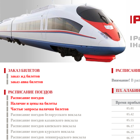
ЗАКАЗ БИЛЕТОВ
РАСПИСАНИЕ
заказ жд билетов
Внимание!
В рас
заказ авиа билетов
ПЛ. АЛАБИ
РАСПИСАНИЕ ПОЕЗДОВ
Расписание поездов
Время прибы
Наличие и цены на билеты
05.01
Частые запросы наличия билетов
Расписание поездов белорусского вокзала
05.42
Расписание поездов казанского вокзала
05.55
Расписание поездов киевского вокзала
06.17
Расписание поездов курского вокзала
06.29
Расписание поездов ленинградского вокзала
06.37