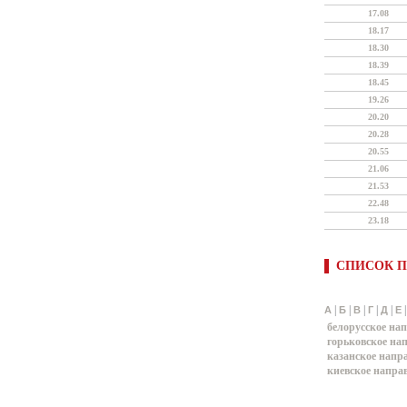
17.08
18.17
18.30
18.39
18.45
19.26
20.20
20.28
20.55
21.06
21.53
22.48
23.18
СПИСОК П
|
|
|
|
|
А
Б
В
Г
Д
Е
белорусское на
горьковское на
казанское напр
киевское напра