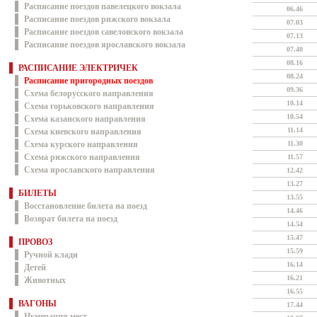
Расписание поездов павелецкого вокзала
06.46
Расписание поездов рижского вокзала
07.03
Расписание поездов савеловского вокзала
07.13
Расписание поездов ярославского вокзала
07.40
08.16
РАСПИСАНИЕ ЭЛЕКТРИЧЕК
08.24
Расписание пригородных поездов
09.36
Схема белорусского направления
10.14
Схема горьковского направления
10.54
Схема казанского направления
11.14
Схема киевского направления
Схема курского направления
11.30
Схема рижского направления
11.57
Схема ярославского направления
12.42
13.27
БИЛЕТЫ
13.55
Восстановление билета на поезд
14.46
Возврат билета на поезд
14.54
15.47
ПРОВОЗ
15.59
Ручной клади
16.14
Детей
16.21
Животных
16.55
ВАГОНЫ
17.44
Нумерация мест