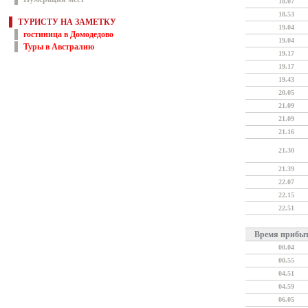
18.07
18.53
ТУРИСТУ НА ЗАМЕТКУ
19.04
гостиница в Домодедово
19.04
Туры в Австралию
19.17
19.17
19.43
20.05
21.09
21.09
21.16
21.30
21.39
22.07
22.15
22.51
Время прибы
00.04
00.55
04.51
04.59
06.05