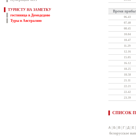
ТУРИСТУ НА ЗАМЕТКУ
Время прибы
гостиница в Домодедово
06.43
Туры в Австралию
07.40
08.45
10.04
10.47
11.29
12.16
15.05
16.12
18.25
18.58
21.11
22.21
22.42
23.39
СПИСОК П
|
|
|
|
|
А
Б
В
Г
Д
Е
белорусское на