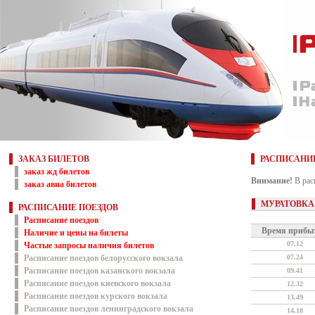
ЗАКАЗ БИЛЕТОВ
РАСПИСАНИ
заказ жд билетов
Внимание!
В рас
заказ авиа билетов
МУРАТОВКА
РАСПИСАНИЕ ПОЕЗДОВ
Расписание поездов
Время прибы
Наличие и цены на билеты
07.12
Частые запросы наличия билетов
Расписание поездов белорусского вокзала
07.24
Расписание поездов казанского вокзала
09.41
Расписание поездов киевского вокзала
12.32
Расписание поездов курского вокзала
13.49
Расписание поездов ленинградского вокзала
14.10