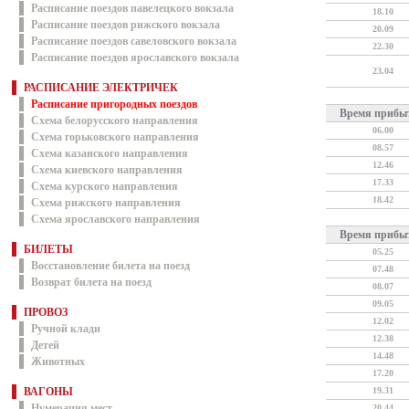
Расписание поездов павелецкого вокзала
18.10
Расписание поездов рижского вокзала
20.09
Расписание поездов савеловского вокзала
22.30
Расписание поездов ярославского вокзала
23.04
РАСПИСАНИЕ ЭЛЕКТРИЧЕК
Расписание пригородных поездов
Время прибы
Схема белорусского направления
06.00
Схема горьковского направления
08.57
Схема казанского направления
12.46
Схема киевского направления
17.33
Схема курского направления
18.42
Схема рижского направления
Схема ярославского направления
Время прибы
БИЛЕТЫ
05.25
Восстановление билета на поезд
07.48
Возврат билета на поезд
08.07
09.05
ПРОВОЗ
12.02
Ручной клади
12.38
Детей
14.48
Животных
17.20
ВАГОНЫ
19.31
Нумерация мест
20.44