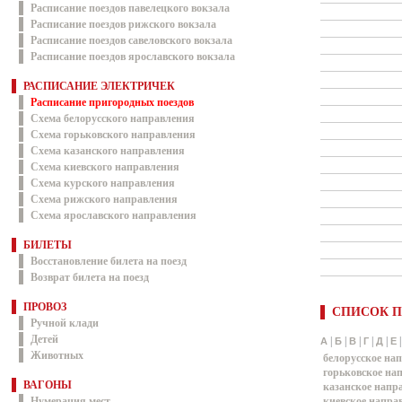
Расписание поездов павелецкого вокзала
Расписание поездов рижского вокзала
Расписание поездов савеловского вокзала
Расписание поездов ярославского вокзала
РАСПИСАНИЕ ЭЛЕКТРИЧЕК
Расписание пригородных поездов
Схема белорусского направления
Схема горьковского направления
Схема казанского направления
Схема киевского направления
Схема курского направления
Схема рижского направления
Схема ярославского направления
БИЛЕТЫ
Восстановление билета на поезд
Возврат билета на поезд
ПРОВОЗ
СПИСОК П
Ручной клади
Детей
|
|
|
|
|
А
Б
В
Г
Д
Е
Животных
белорусское на
горьковское на
ВАГОНЫ
казанское напр
Нумерация мест
киевское напра