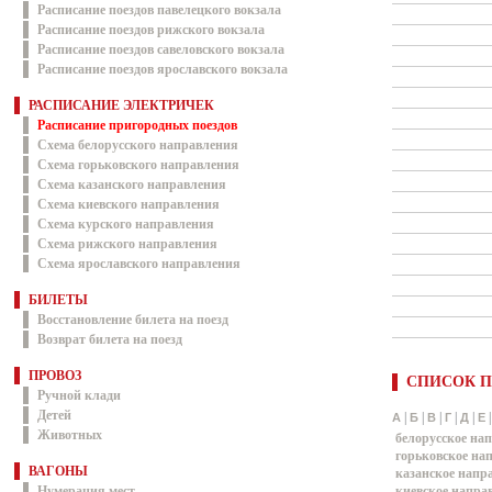
Расписание поездов павелецкого вокзала
Расписание поездов рижского вокзала
Расписание поездов савеловского вокзала
Расписание поездов ярославского вокзала
РАСПИСАНИЕ ЭЛЕКТРИЧЕК
Расписание пригородных поездов
Схема белорусского направления
Схема горьковского направления
Схема казанского направления
Схема киевского направления
Схема курского направления
Схема рижского направления
Схема ярославского направления
БИЛЕТЫ
Восстановление билета на поезд
Возврат билета на поезд
ПРОВОЗ
СПИСОК П
Ручной клади
Детей
|
|
|
|
|
А
Б
В
Г
Д
Е
Животных
белорусское на
горьковское на
ВАГОНЫ
казанское напр
Нумерация мест
киевское напра