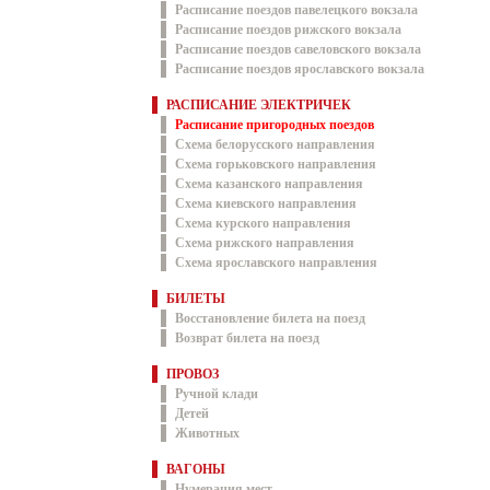
Расписание поездов павелецкого вокзала
Расписание поездов рижского вокзала
Расписание поездов савеловского вокзала
Расписание поездов ярославского вокзала
РАСПИСАНИЕ ЭЛЕКТРИЧЕК
Расписание пригородных поездов
Схема белорусского направления
Схема горьковского направления
Схема казанского направления
Схема киевского направления
Схема курского направления
Схема рижского направления
Схема ярославского направления
БИЛЕТЫ
Восстановление билета на поезд
Возврат билета на поезд
ПРОВОЗ
Ручной клади
Детей
Животных
ВАГОНЫ
Нумерация мест