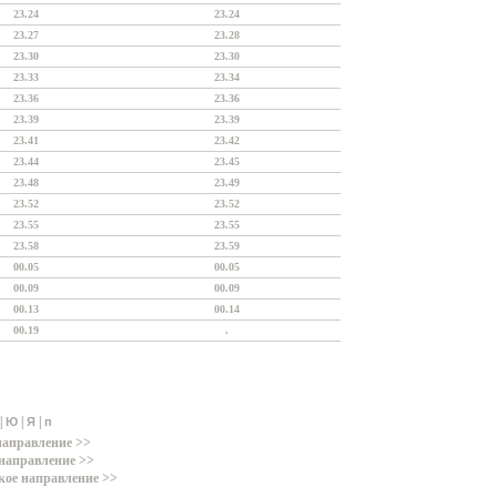
23.24
23.24
23.27
23.28
23.30
23.30
23.33
23.34
23.36
23.36
23.39
23.39
23.41
23.42
23.44
23.45
23.48
23.49
23.52
23.52
23.55
23.55
23.58
23.59
00.05
00.05
00.09
00.09
00.13
00.14
00.19
.
|
|
|
Ю
Я
п
направление >>
направление >>
кое направление >>