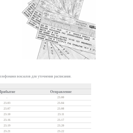
телефонами вокзалов для уточнения расписания.
Прибытие
Отправление
.
23.00
23.03
23.04
23.07
23.08
23.10
23.11
23.16
23.17
23.19
23.20
23.21
23.22