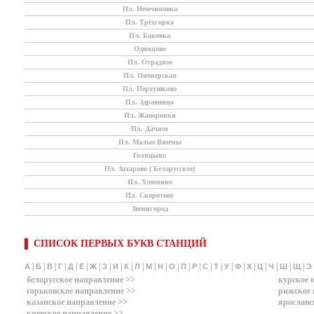
Пл. Немчиновка
Пл. Трёхгорка
Пл. Баковка
Одинцово
Пл. Отрадное
Пл. Пионерская
Пл. Перхушково
Пл. Здравница
Пл. Жаворонки
Пл. Дачное
Пл. Малые Вяземы
Голицыно
Пл. Захарово ( Белорусское)
Пл. Хлюпино
Пл. Скоротово
Звенигород
СПИСОК ПЕРВЫХ БУКВ СТАНЦИЙ
|
|
|
|
|
|
|
|
|
|
|
|
|
|
|
|
|
|
|
|
|
|
|
|
|
А
Б
В
Г
Д
Е
Ж
З
И
К
Л
М
Н
О
П
Р
С
Т
У
Ф
Х
Ц
Ч
Ш
Щ
Э
белорусское направление >>
курское 
горьковское направление >>
рижское 
казанское направление >>
ярославс
киевское направление >>