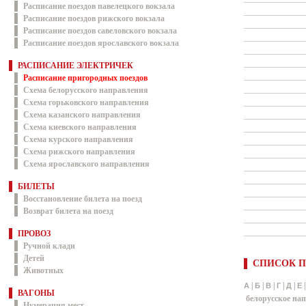
Расписание поездов павелецкого вокзала
Расписание поездов рижского вокзала
Расписание поездов савеловского вокзала
Расписание поездов ярославского вокзала
РАСПИСАНИЕ ЭЛЕКТРИЧЕК
Расписание пригородных поездов
Схема белорусского направления
Схема горьковского направления
Схема казанского направления
Схема киевского направления
Схема курского направления
Схема рижского направления
Схема ярославского направления
БИЛЕТЫ
Восстановление билета на поезд
Возврат билета на поезд
ПРОВОЗ
Ручной клади
Детей
СПИСОК П
Животных
|
|
|
|
|
А
Б
В
Г
Д
Е
ВАГОНЫ
белорусское на
Нумерация мест