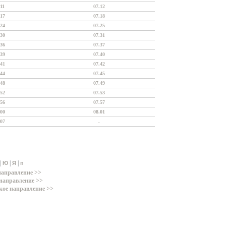
.11
07.12
.17
07.18
.24
07.25
.30
07.31
.36
07.37
.39
07.40
.41
07.42
.44
07.45
.48
07.49
.52
07.53
.56
07.57
.00
08.01
.07
.
|
|
|
Ю
Я
п
направление >>
направление >>
кое направление >>