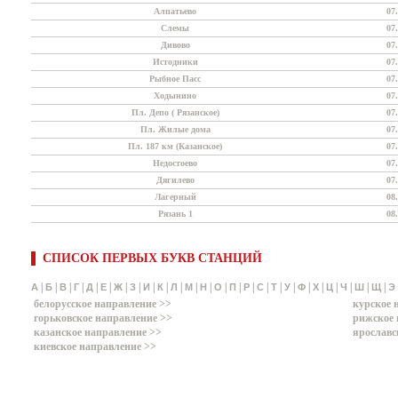
Алпатьево
07
Слемы
07
Дивово
07
Истодники
07
Рыбное Пасс
07
Ходынино
07
Пл. Депо ( Рязанское)
07
Пл. Жилые дома
07
Пл. 187 км (Казанское)
07
Недостоево
07
Дягилево
07
Лагерный
08
Рязань 1
08
СПИСОК ПЕРВЫХ БУКВ СТАНЦИЙ
|
|
|
|
|
|
|
|
|
|
|
|
|
|
|
|
|
|
|
|
|
|
|
|
|
А
Б
В
Г
Д
Е
Ж
З
И
К
Л
М
Н
О
П
Р
С
Т
У
Ф
Х
Ц
Ч
Ш
Щ
Э
белорусское направление >>
курское 
горьковское направление >>
рижское 
казанское направление >>
ярославс
киевское направление >>