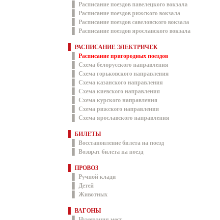
Расписание поездов павелецкого вокзала
Расписание поездов рижского вокзала
Расписание поездов савеловского вокзала
Расписание поездов ярославского вокзала
РАСПИСАНИЕ ЭЛЕКТРИЧЕК
Расписание пригородных поездов
Схема белорусского направления
Схема горьковского направления
Схема казанского направления
Схема киевского направления
Схема курского направления
Схема рижского направления
Схема ярославского направления
БИЛЕТЫ
Восстановление билета на поезд
Возврат билета на поезд
ПРОВОЗ
Ручной клади
Детей
Животных
ВАГОНЫ
Нумерация мест