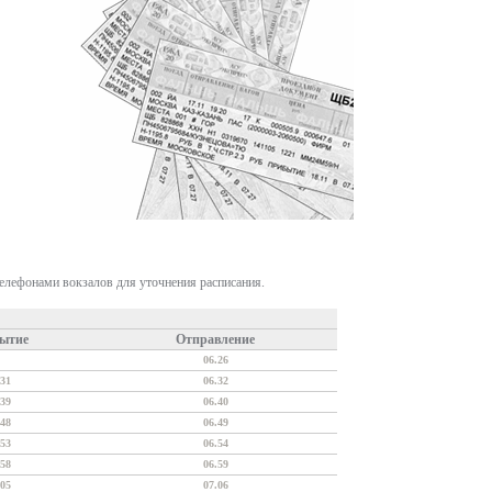
телефонами вокзалов для уточнения расписания.
ытие
Отправление
06.26
.31
06.32
.39
06.40
.48
06.49
.53
06.54
.58
06.59
.05
07.06