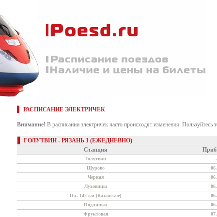
РАСПИСАНИЕ ЭЛЕКТРИЧЕК
Внимание!
В расписании электричек часто происходят изменения. Пользуйтесь 
ГОЛУТВИН - РЯЗАНЬ 1 (ЕЖЕДНЕВНО)
Станция
Приб
Голутвин
.
Щурово
06
Черная
06
Луховицы
06
Пл. 142 км (Казанское)
06
Подлипки
06
Фруктовая
07