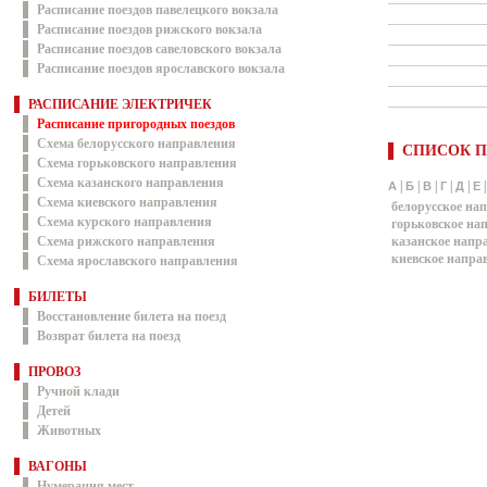
Расписание поездов павелецкого вокзала
Расписание поездов рижского вокзала
Расписание поездов савеловского вокзала
Расписание поездов ярославского вокзала
РАСПИСАНИЕ ЭЛЕКТРИЧЕК
Расписание пригородных поездов
Схема белорусского направления
СПИСОК П
Схема горьковского направления
Схема казанского направления
|
|
|
|
|
А
Б
В
Г
Д
Е
Схема киевского направления
белорусское на
Схема курского направления
горьковское на
Схема рижского направления
казанское напр
киевское напра
Схема ярославского направления
БИЛЕТЫ
Восстановление билета на поезд
Возврат билета на поезд
ПРОВОЗ
Ручной клади
Детей
Животных
ВАГОНЫ
Нумерация мест