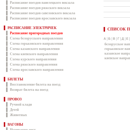
Расписание поездов павелецкого вокзала
Расписание поездов рижского вокзала
Расписание поездов савеловского вокзала
Расписание поездов ярославского вокзала
РАСПИСАНИЕ ЭЛЕКТРИЧЕК
СПИСОК П
Расписание пригородных поездов
Схема белорусского направления
|
|
|
|
|
А
Б
В
Г
Д
Е
Схема горьковского направления
белорусское на
Схема казанского направления
горьковское на
казанское напр
Схема киевского направления
киевское напра
Схема курского направления
Схема рижского направления
Схема ярославского направления
БИЛЕТЫ
Восстановление билета на поезд
Возврат билета на поезд
ПРОВОЗ
Ручной клади
Детей
Животных
ВАГОНЫ
Нумерация мест