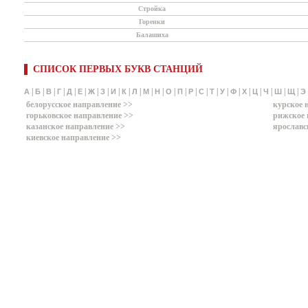
Стройка
Горенки
Балашиха
СПИСОК ПЕРВЫХ БУКВ СТАНЦИЙ
|
|
|
|
|
|
|
|
|
|
|
|
|
|
|
|
|
|
|
|
|
|
|
|
|
А
Б
В
Г
Д
Е
Ж
З
И
К
Л
М
Н
О
П
Р
С
Т
У
Ф
Х
Ц
Ч
Ш
Щ
Э
белорусское направление >>
курское 
горьковское направление >>
рижское 
казанское направление >>
ярославс
киевское направление >>