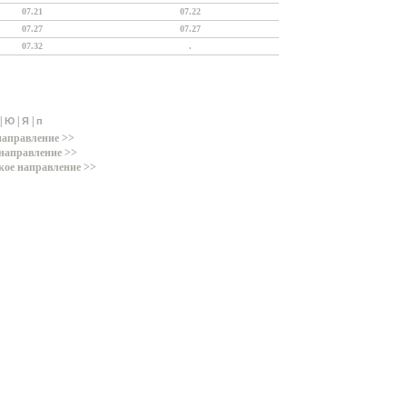
07.21
07.22
07.27
07.27
07.32
.
|
|
|
Ю
Я
п
направление >>
направление >>
кое направление >>