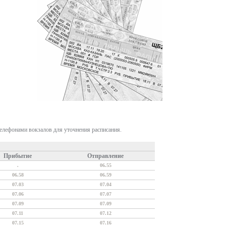
телефонами вокзалов для уточнения расписания.
Прибытие
Отправление
.
06.55
06.58
06.59
07.03
07.04
07.06
07.07
07.09
07.09
07.11
07.12
07.15
07.16