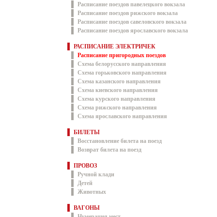
Расписание поездов павелецкого вокзала
Расписание поездов рижского вокзала
Расписание поездов савеловского вокзала
Расписание поездов ярославского вокзала
РАСПИСАНИЕ ЭЛЕКТРИЧЕК
Расписание пригородных поездов
Схема белорусского направления
Схема горьковского направления
Схема казанского направления
Схема киевского направления
Схема курского направления
Схема рижского направления
Схема ярославского направления
БИЛЕТЫ
Восстановление билета на поезд
Возврат билета на поезд
ПРОВОЗ
Ручной клади
Детей
Животных
ВАГОНЫ
Нумерация мест