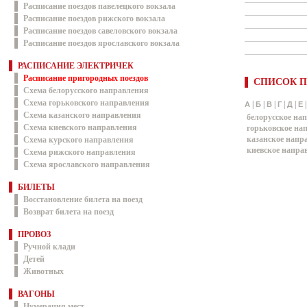
Расписание поездов павелецкого вокзала
Расписание поездов рижского вокзала
Расписание поездов савеловского вокзала
Расписание поездов ярославского вокзала
РАСПИСАНИЕ ЭЛЕКТРИЧЕК
Расписание пригородных поездов
СПИСОК П
Схема белорусского направления
Схема горьковского направления
|
|
|
|
|
А
Б
В
Г
Д
Е
Схема казанского направления
белорусское на
Схема киевского направления
горьковское на
казанское напр
Схема курского направления
киевское напра
Схема рижского направления
Схема ярославского направления
БИЛЕТЫ
Восстановление билета на поезд
Возврат билета на поезд
ПРОВОЗ
Ручной клади
Детей
Животных
ВАГОНЫ
Нумерация мест