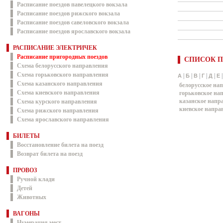
Расписание поездов павелецкого вокзала
Расписание поездов рижского вокзала
Расписание поездов савеловского вокзала
Расписание поездов ярославского вокзала
РАСПИСАНИЕ ЭЛЕКТРИЧЕК
Расписание пригородных поездов
СПИСОК П
Схема белорусского направления
Схема горьковского направления
|
|
|
|
|
А
Б
В
Г
Д
Е
Схема казанского направления
белорусское на
Схема киевского направления
горьковское на
казанское напр
Схема курского направления
киевское напра
Схема рижского направления
Схема ярославского направления
БИЛЕТЫ
Восстановление билета на поезд
Возврат билета на поезд
ПРОВОЗ
Ручной клади
Детей
Животных
ВАГОНЫ
Нумерация мест