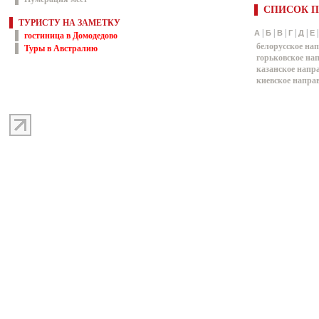
СПИСОК П
ТУРИСТУ НА ЗАМЕТКУ
|
|
|
|
|
А
Б
В
Г
Д
Е
гостиница в Домодедово
белорусское на
Туры в Австралию
горьковское на
казанское напр
киевское напра