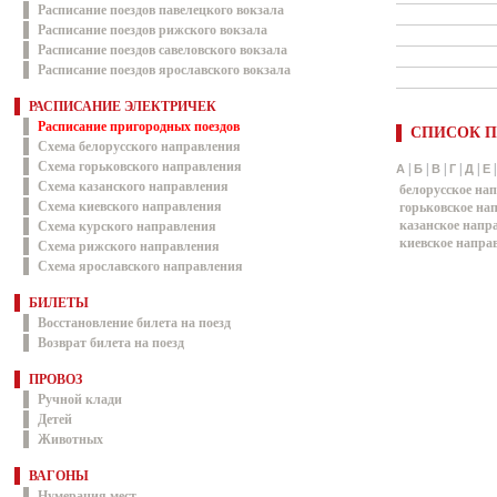
Расписание поездов павелецкого вокзала
Расписание поездов рижского вокзала
Расписание поездов савеловского вокзала
Расписание поездов ярославского вокзала
РАСПИСАНИЕ ЭЛЕКТРИЧЕК
Расписание пригородных поездов
СПИСОК П
Схема белорусского направления
Схема горьковского направления
|
|
|
|
|
А
Б
В
Г
Д
Е
Схема казанского направления
белорусское на
Схема киевского направления
горьковское на
казанское напр
Схема курского направления
киевское напра
Схема рижского направления
Схема ярославского направления
БИЛЕТЫ
Восстановление билета на поезд
Возврат билета на поезд
ПРОВОЗ
Ручной клади
Детей
Животных
ВАГОНЫ
Нумерация мест