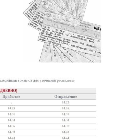
телефонами вокзалов для уточнения расписания.
ЕДНЕВНО)
Прибытие
Отправление
.
14.22
14.25
14.26
14.31
14.31
14.34
14.34
14.36
14.37
14.39
14.40
14.43
14.44