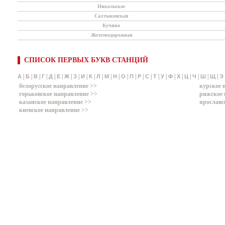
Никольское
Салтыковская
Кучино
Железнодорожная
СПИСОК ПЕРВЫХ БУКВ СТАНЦИЙ
|
|
|
|
|
|
|
|
|
|
|
|
|
|
|
|
|
|
|
|
|
|
|
|
|
А
Б
В
Г
Д
Е
Ж
З
И
К
Л
М
Н
О
П
Р
С
Т
У
Ф
Х
Ц
Ч
Ш
Щ
Э
белорусское направление >>
курское 
горьковское направление >>
рижское 
казанское направление >>
ярославс
киевское направление >>