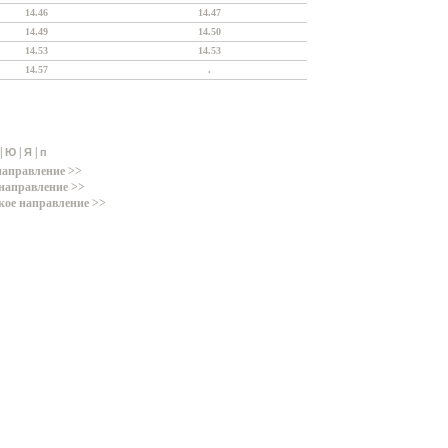
14.46
14.47
14.49
14.50
14.53
14.53
14.57
.
|
|
|
Ю
Я
п
направление >>
направление >>
кое направление >>