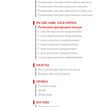
Расписание поездов павелецкого вокзала
Расписание поездов рижского вокзала
Расписание поездов савеловского вокзала
Расписание поездов ярославского вокзала
РАСПИСАНИЕ ЭЛЕКТРИЧЕК
Расписание пригородных поездов
Схема белорусского направления
Схема горьковского направления
Схема казанского направления
Схема киевского направления
Схема курского направления
Схема рижского направления
Схема ярославского направления
БИЛЕТЫ
Восстановление билета на поезд
Возврат билета на поезд
ПРОВОЗ
Ручной клади
Детей
Животных
ВАГОНЫ
Нумерация мест