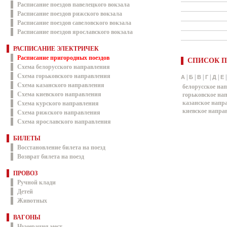
Расписание поездов павелецкого вокзала
Расписание поездов рижского вокзала
Расписание поездов савеловского вокзала
Расписание поездов ярославского вокзала
РАСПИСАНИЕ ЭЛЕКТРИЧЕК
Расписание пригородных поездов
СПИСОК П
Схема белорусского направления
Схема горьковского направления
|
|
|
|
|
А
Б
В
Г
Д
Е
Схема казанского направления
белорусское на
Схема киевского направления
горьковское на
казанское напр
Схема курского направления
киевское напра
Схема рижского направления
Схема ярославского направления
БИЛЕТЫ
Восстановление билета на поезд
Возврат билета на поезд
ПРОВОЗ
Ручной клади
Детей
Животных
ВАГОНЫ
Нумерация мест