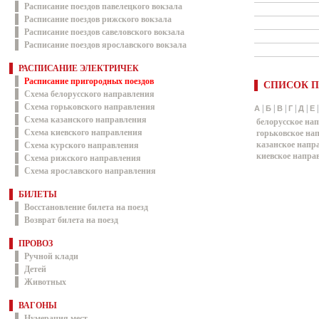
Расписание поездов павелецкого вокзала
Расписание поездов рижского вокзала
Расписание поездов савеловского вокзала
Расписание поездов ярославского вокзала
РАСПИСАНИЕ ЭЛЕКТРИЧЕК
Расписание пригородных поездов
СПИСОК П
Схема белорусского направления
Схема горьковского направления
|
|
|
|
|
А
Б
В
Г
Д
Е
Схема казанского направления
белорусское на
Схема киевского направления
горьковское на
казанское напр
Схема курского направления
киевское напра
Схема рижского направления
Схема ярославского направления
БИЛЕТЫ
Восстановление билета на поезд
Возврат билета на поезд
ПРОВОЗ
Ручной клади
Детей
Животных
ВАГОНЫ
Нумерация мест