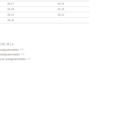
20.15
20.16
20.18
20.18
20.21
20.22
20.26
.
|
|
|
Ю
Я
п
направление >>
направление >>
кое направление >>