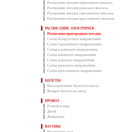
Расписание поездов павелецкого вокзала
Расписание поездов рижского вокзала
Расписание поездов савеловского вокзала
Расписание поездов ярославского вокзала
РАСПИСАНИЕ ЭЛЕКТРИЧЕК
Расписание пригородных поездов
Схема белорусского направления
Схема горьковского направления
Схема казанского направления
Схема киевского направления
Схема курского направления
Схема рижского направления
Схема ярославского направления
БИЛЕТЫ
Восстановление билета на поезд
Возврат билета на поезд
ПРОВОЗ
Ручной клади
Детей
Животных
ВАГОНЫ
Нумерация мест