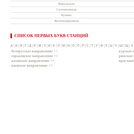
Никольское
Салтыковская
Кучино
Железнодорожная
СПИСОК ПЕРВЫХ БУКВ СТАНЦИЙ
|
|
|
|
|
|
|
|
|
|
|
|
|
|
|
|
|
|
|
|
|
|
|
|
|
А
Б
В
Г
Д
Е
Ж
З
И
К
Л
М
Н
О
П
Р
С
Т
У
Ф
Х
Ц
Ч
Ш
Щ
Э
белорусское направление >>
курское 
горьковское направление >>
рижское 
казанское направление >>
ярославс
киевское направление >>