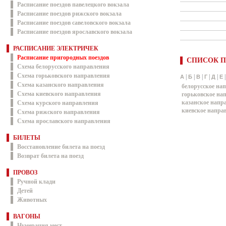
Расписание поездов павелецкого вокзала
Расписание поездов рижского вокзала
Расписание поездов савеловского вокзала
Расписание поездов ярославского вокзала
РАСПИСАНИЕ ЭЛЕКТРИЧЕК
Расписание пригородных поездов
СПИСОК П
Схема белорусского направления
Схема горьковского направления
|
|
|
|
|
А
Б
В
Г
Д
Е
Схема казанского направления
белорусское на
Схема киевского направления
горьковское на
казанское напр
Схема курского направления
киевское напра
Схема рижского направления
Схема ярославского направления
БИЛЕТЫ
Восстановление билета на поезд
Возврат билета на поезд
ПРОВОЗ
Ручной клади
Детей
Животных
ВАГОНЫ
Нумерация мест