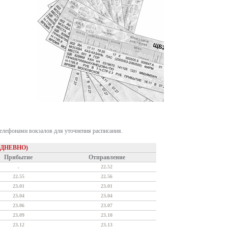
телефонами вокзалов для уточнения расписания.
ЕДНЕВНО)
Прибытие
Отправление
.
22.52
22.55
22.56
23.01
23.01
23.04
23.04
23.06
23.07
23.09
23.10
23.12
23.13