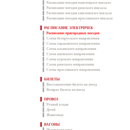
Расписание поездов павелецкого вокзала
Расписание поездов рижского вокзала
Расписание поездов савеловского вокзала
Расписание поездов ярославского вокзала
РАСПИСАНИЕ ЭЛЕКТРИЧЕК
Расписание пригородных поездов
Схема белорусского направления
Схема горьковского направления
Схема казанского направления
Схема киевского направления
Схема курского направления
Схема рижского направления
Схема ярославского направления
БИЛЕТЫ
Восстановление билета на поезд
Возврат билета на поезд
ПРОВОЗ
Ручной клади
Детей
Животных
ВАГОНЫ
Нумерация мест