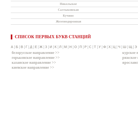
Никольское
Салтыковская
Кучино
Железнодорожная
СПИСОК ПЕРВЫХ БУКВ СТАНЦИЙ
|
|
|
|
|
|
|
|
|
|
|
|
|
|
|
|
|
|
|
|
|
|
|
|
|
А
Б
В
Г
Д
Е
Ж
З
И
К
Л
М
Н
О
П
Р
С
Т
У
Ф
Х
Ц
Ч
Ш
Щ
Э
белорусское направление >>
курское 
горьковское направление >>
рижское 
казанское направление >>
ярославс
киевское направление >>