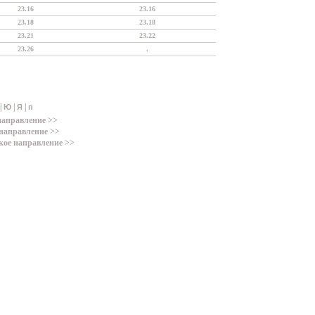
23.16
23.16
23.18
23.18
23.21
23.22
23.26
.
|
|
|
Ю
Я
п
направление >>
направление >>
кое направление >>