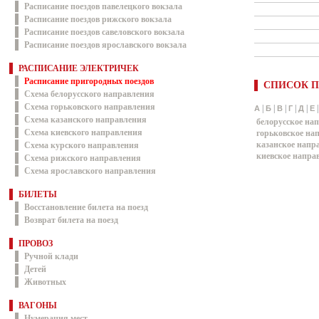
Расписание поездов павелецкого вокзала
Расписание поездов рижского вокзала
Расписание поездов савеловского вокзала
Расписание поездов ярославского вокзала
РАСПИСАНИЕ ЭЛЕКТРИЧЕК
Расписание пригородных поездов
СПИСОК П
Схема белорусского направления
Схема горьковского направления
|
|
|
|
|
А
Б
В
Г
Д
Е
Схема казанского направления
белорусское на
Схема киевского направления
горьковское на
казанское напр
Схема курского направления
киевское напра
Схема рижского направления
Схема ярославского направления
БИЛЕТЫ
Восстановление билета на поезд
Возврат билета на поезд
ПРОВОЗ
Ручной клади
Детей
Животных
ВАГОНЫ
Нумерация мест