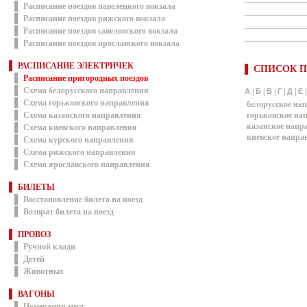
Расписание поездов павелецкого вокзала
Расписание поездов рижского вокзала
Расписание поездов савеловского вокзала
Расписание поездов ярославского вокзала
РАСПИСАНИЕ ЭЛЕКТРИЧЕК
СПИСОК П
Расписание пригородных поездов
Схема белорусского направления
|
|
|
|
|
А
Б
В
Г
Д
Е
Схема горьковского направления
белорусское на
Схема казанского направления
горьковское на
казанское напр
Схема киевского направления
киевское напра
Схема курского направления
Схема рижского направления
Схема ярославского направления
БИЛЕТЫ
Восстановление билета на поезд
Возврат билета на поезд
ПРОВОЗ
Ручной клади
Детей
Животных
ВАГОНЫ
Нумерация мест