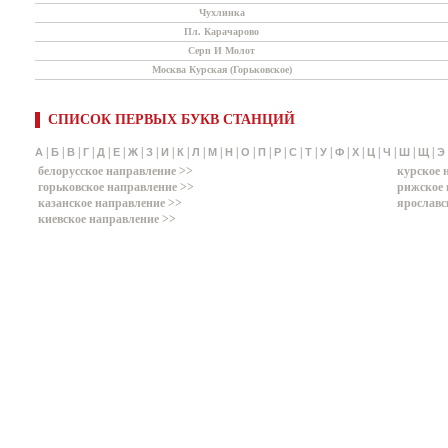
Чухлинка
Пл. Карачарово
Серп И Молот
Москва Курская (Горьковское)
СПИСОК ПЕРВЫХ БУКВ СТАНЦИЙ
|
|
|
|
|
|
|
|
|
|
|
|
|
|
|
|
|
|
|
|
|
|
|
|
|
А
Б
В
Г
Д
Е
Ж
З
И
К
Л
М
Н
О
П
Р
С
Т
У
Ф
Х
Ц
Ч
Ш
Щ
Э
белорусское направление >>
курское 
горьковское направление >>
рижское 
казанское направление >>
ярославс
киевское направление >>