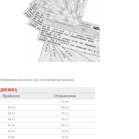
телефонами вокзалов для уточнения расписания.
ЕДНЕВНО)
Прибытие
Отправление
.
09.46
09.50
09.50
09.52
09.53
09.55
09.55
09.58
09.59
10.02
10.03
10.05
10.05