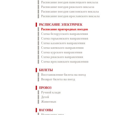
Расписание поездов павелецкого вокзала
Расписание поездов рижского вокзала
Расписание поездов савеловского вокзала
Расписание поездов ярославского вокзала
РАСПИСАНИЕ ЭЛЕКТРИЧЕК
Расписание пригородных поездов
Схема белорусского направления
Схема горьковского направления
Схема казанского направления
Схема киевского направления
Схема курского направления
Схема рижского направления
Схема ярославского направления
БИЛЕТЫ
Восстановление билета на поезд
Возврат билета на поезд
ПРОВОЗ
Ручной клади
Детей
Животных
ВАГОНЫ
Нумерация мест