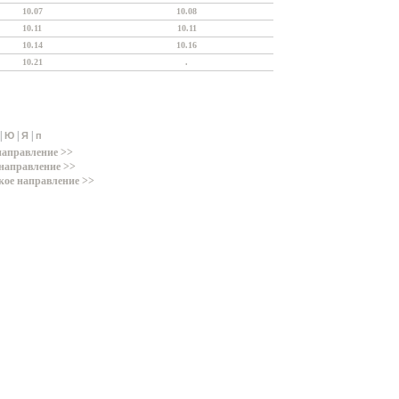
10.07
10.08
10.11
10.11
10.14
10.16
10.21
.
|
|
|
Ю
Я
п
направление >>
направление >>
кое направление >>