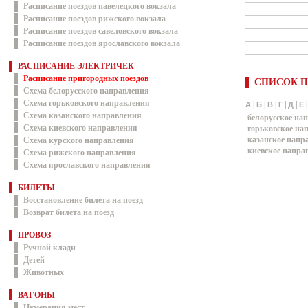
Расписание поездов павелецкого вокзала
Расписание поездов рижского вокзала
Расписание поездов савеловского вокзала
Расписание поездов ярославского вокзала
РАСПИСАНИЕ ЭЛЕКТРИЧЕК
Расписание пригородных поездов
СПИСОК П
Схема белорусского направления
Схема горьковского направления
|
|
|
|
|
А
Б
В
Г
Д
Е
Схема казанского направления
белорусское на
Схема киевского направления
горьковское на
казанское напр
Схема курского направления
киевское напра
Схема рижского направления
Схема ярославского направления
БИЛЕТЫ
Восстановление билета на поезд
Возврат билета на поезд
ПРОВОЗ
Ручной клади
Детей
Животных
ВАГОНЫ
Нумерация мест