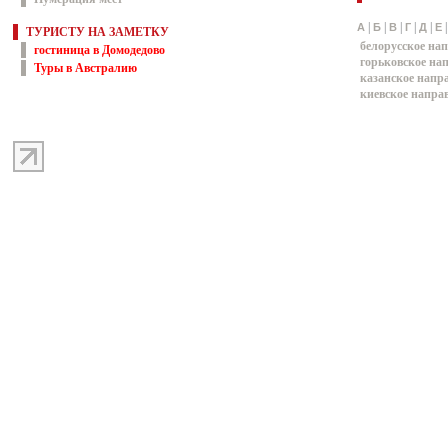
|
|
|
|
|
А
Б
В
Г
Д
Е
ТУРИСТУ НА ЗАМЕТКУ
белорусское на
гостиница в Домодедово
горьковское на
Туры в Австралию
казанское напр
киевское напра