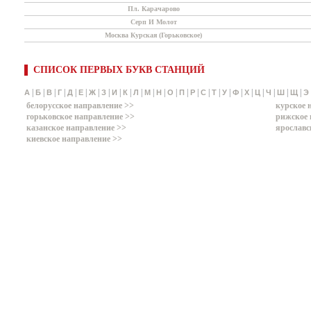
Пл. Карачарово
Серп И Молот
Москва Курская (Горьковское)
СПИСОК ПЕРВЫХ БУКВ СТАНЦИЙ
|
|
|
|
|
|
|
|
|
|
|
|
|
|
|
|
|
|
|
|
|
|
|
|
|
А
Б
В
Г
Д
Е
Ж
З
И
К
Л
М
Н
О
П
Р
С
Т
У
Ф
Х
Ц
Ч
Ш
Щ
Э
белорусское направление >>
курское 
горьковское направление >>
рижское 
казанское направление >>
ярославс
киевское направление >>