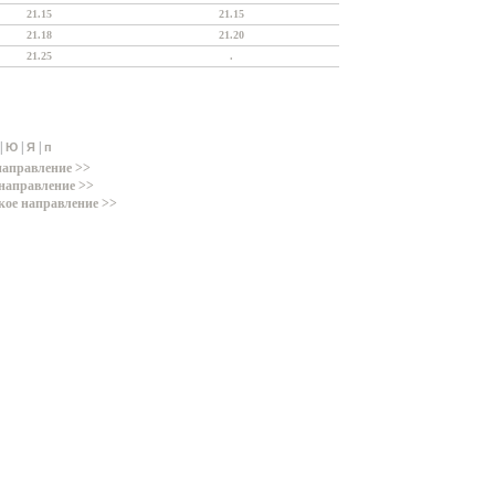
21.15
21.15
21.18
21.20
21.25
.
|
|
|
Ю
Я
п
направление >>
направление >>
кое направление >>