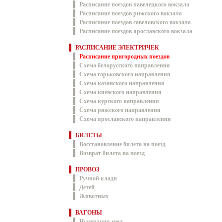
Расписание поездов павелецкого вокзала
Расписание поездов рижского вокзала
Расписание поездов савеловского вокзала
Расписание поездов ярославского вокзала
РАСПИСАНИЕ ЭЛЕКТРИЧЕК
Расписание пригородных поездов
Схема белорусского направления
Схема горьковского направления
Схема казанского направления
Схема киевского направления
Схема курского направления
Схема рижского направления
Схема ярославского направления
БИЛЕТЫ
Восстановление билета на поезд
Возврат билета на поезд
ПРОВОЗ
Ручной клади
Детей
Животных
ВАГОНЫ
Нумерация мест