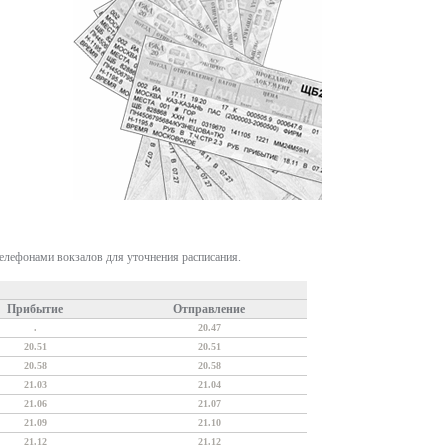
телефонами вокзалов для уточнения расписания.
Прибытие
Отправление
.
20.47
20.51
20.51
20.58
20.58
21.03
21.04
21.06
21.07
21.09
21.10
21.12
21.12