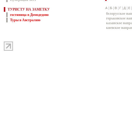
|
|
|
|
|
А
Б
В
Г
Д
Е
ТУРИСТУ НА ЗАМЕТКУ
белорусское на
гостиница в Домодедово
горьковское на
Туры в Австралию
казанское напр
киевское напра