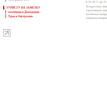
|
|
|
|
|
А
Б
В
Г
Д
Е
белорусское на
ТУРИСТУ НА ЗАМЕТКУ
горьковское на
гостиница в Домодедово
казанское напр
Туры в Австралию
киевское напра