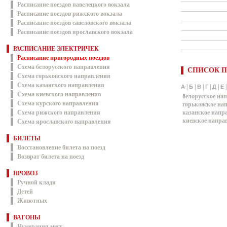
Расписание поездов павелецкого вокзала
Расписание поездов рижского вокзала
Расписание поездов савеловского вокзала
Расписание поездов ярославского вокзала
РАСПИСАНИЕ ЭЛЕКТРИЧЕК
Расписание пригородных поездов
Схема белорусского направления
СПИСОК П
Схема горьковского направления
Схема казанского направления
|
|
|
|
|
А
Б
В
Г
Д
Е
Схема киевского направления
белорусское на
Схема курского направления
горьковское на
Схема рижского направления
казанское напр
киевское напра
Схема ярославского направления
БИЛЕТЫ
Восстановление билета на поезд
Возврат билета на поезд
ПРОВОЗ
Ручной клади
Детей
Животных
ВАГОНЫ
Нумерация мест