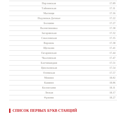
Перловская
17.09
Тайнинская
17.11
Мытищи
17.16
Подлипки-Дачные
17.22
Болшево
17.27
Валентиновка
17.30
Загорянская
17.32
Соколовская
17.35
Воронок
17.38
Щелково
17.41
Гагаринская
17.44
Чкаловская
17.47
Бахчиванджи
17.51
Циолковская
17.54
Осеевская
17.57
Монино
18.02
Кашино
18.06
Колонтаево
18.11
Лесная
18.17
Фрязево
18.27
СПИСОК ПЕРВЫХ БУКВ СТАНЦИЙ