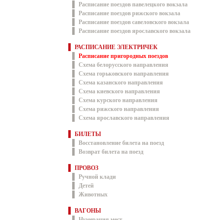
Расписание поездов павелецкого вокзала
Расписание поездов рижского вокзала
Расписание поездов савеловского вокзала
Расписание поездов ярославского вокзала
РАСПИСАНИЕ ЭЛЕКТРИЧЕК
Расписание пригородных поездов
Схема белорусского направления
Схема горьковского направления
Схема казанского направления
Схема киевского направления
Схема курского направления
Схема рижского направления
Схема ярославского направления
БИЛЕТЫ
Восстановление билета на поезд
Возврат билета на поезд
ПРОВОЗ
Ручной клади
Детей
Животных
ВАГОНЫ
Нумерация мест