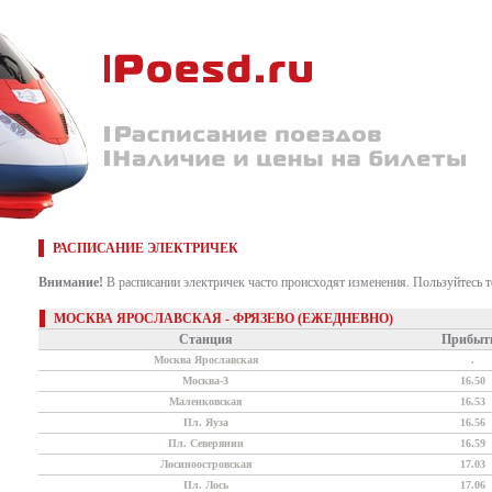
РАСПИСАНИЕ ЭЛЕКТРИЧЕК
Внимание!
В расписании электричек часто происходят изменения. Пользуйтесь 
МОСКВА ЯРОСЛАВСКАЯ - ФРЯЗЕВО (ЕЖЕДНЕВНО)
Станция
Прибыт
Москва Ярославская
.
Москва-3
16.50
Маленковская
16.53
Пл. Яуза
16.56
Пл. Северянин
16.59
Лосиноостровская
17.03
Пл. Лось
17.06