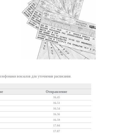
телефонами вокзалов для уточнения расписания.
ие
Отправление
16.45
16.51
16.54
16.56
16.59
17.04
17.07