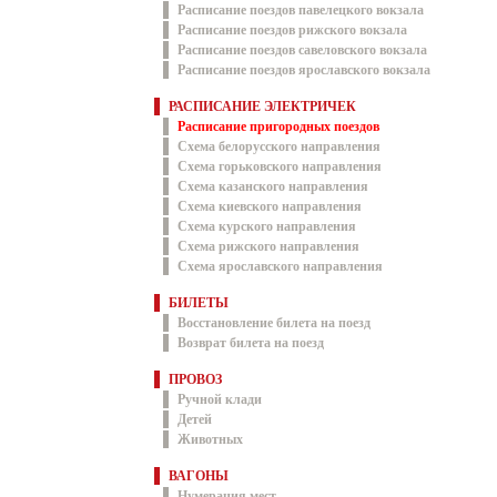
Расписание поездов павелецкого вокзала
Расписание поездов рижского вокзала
Расписание поездов савеловского вокзала
Расписание поездов ярославского вокзала
РАСПИСАНИЕ ЭЛЕКТРИЧЕК
Расписание пригородных поездов
Схема белорусского направления
Схема горьковского направления
Схема казанского направления
Схема киевского направления
Схема курского направления
Схема рижского направления
Схема ярославского направления
БИЛЕТЫ
Восстановление билета на поезд
Возврат билета на поезд
ПРОВОЗ
Ручной клади
Детей
Животных
ВАГОНЫ
Нумерация мест