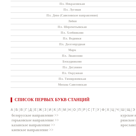
Пл. Некрасовская
Пл. Луговая
Пл. Депо (Савеловское направление)
Лобня
Пл. Шереметьевская
Пл. Хлебниково
Пл. Водники
Пл. Долгопрудная
Марк
Пл. Лианозово
Бескудниково
Пл. Дегунино
Пл. Окружная
Пл. Тимирязевская
Москва Савеловская
СПИСОК ПЕРВЫХ БУКВ СТАНЦИЙ
|
|
|
|
|
|
|
|
|
|
|
|
|
|
|
|
|
|
|
|
|
|
|
|
|
А
Б
В
Г
Д
Е
Ж
З
И
К
Л
М
Н
О
П
Р
С
Т
У
Ф
Х
Ц
Ч
Ш
Щ
Э
белорусское направление >>
курское 
горьковское направление >>
рижское 
казанское направление >>
ярославс
киевское направление >>