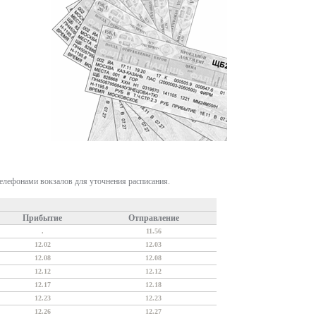
телефонами вокзалов для уточнения расписания.
Прибытие
Отправление
.
11.56
12.02
12.03
12.08
12.08
12.12
12.12
12.17
12.18
12.23
12.23
12.26
12.27