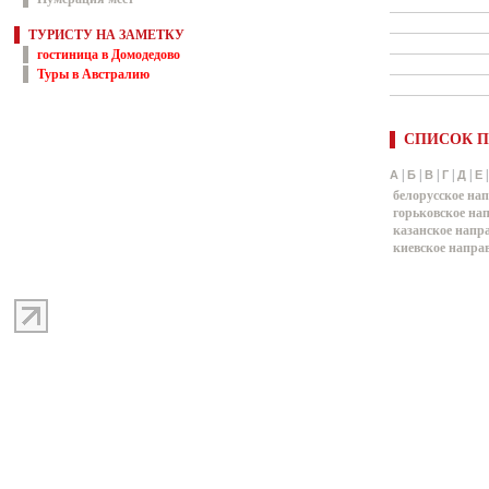
ТУРИСТУ НА ЗАМЕТКУ
гостиница в Домодедово
Туры в Австралию
СПИСОК П
|
|
|
|
|
А
Б
В
Г
Д
Е
белорусское на
горьковское на
казанское напр
киевское напра