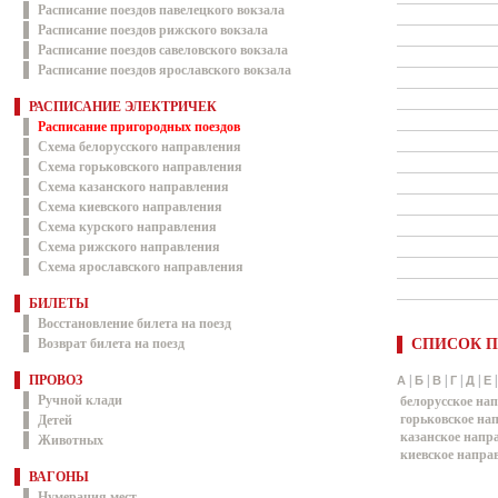
Расписание поездов павелецкого вокзала
Расписание поездов рижского вокзала
Расписание поездов савеловского вокзала
Расписание поездов ярославского вокзала
РАСПИСАНИЕ ЭЛЕКТРИЧЕК
Расписание пригородных поездов
Схема белорусского направления
Схема горьковского направления
Схема казанского направления
Схема киевского направления
Схема курского направления
Схема рижского направления
Схема ярославского направления
БИЛЕТЫ
Восстановление билета на поезд
Возврат билета на поезд
СПИСОК П
ПРОВОЗ
|
|
|
|
|
А
Б
В
Г
Д
Е
Ручной клади
белорусское на
горьковское на
Детей
казанское напр
Животных
киевское напра
ВАГОНЫ
Нумерация мест