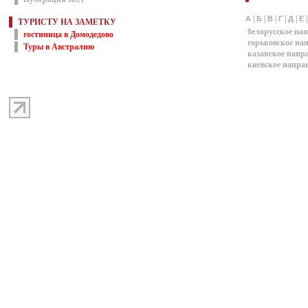
|
|
|
|
|
А
Б
В
Г
Д
Е
ТУРИСТУ НА ЗАМЕТКУ
белорусское на
гостиница в Домодедово
горьковское на
Туры в Австралию
казанское напр
киевское напра