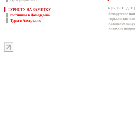
|
|
|
|
|
А
Б
В
Г
Д
Е
ТУРИСТУ НА ЗАМЕТКУ
белорусское на
гостиница в Домодедово
горьковское на
Туры в Австралию
казанское напр
киевское напра